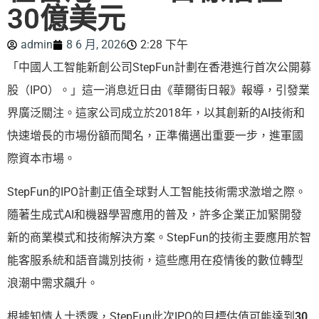
30億美元
admin
8 6 月, 2026
2:28 下午
「中國人工智能新創公司StepFun計劃在香港進行首次公開募
股（IPO）。」這一消息近日由《華爾街日報》報導，引發業
界廣泛關注。這家公司成立於2018年，以其創新的AI技術和
快速增長的市場份額而聞名，正準備邁出重要一步，進軍國
際資本市場。
StepFun的IPO計劃正值全球對人工智能技術需求激增之際。
隨著生成式AI和機器學習應用的普及，許多企業正加緊開發
新的商業模式和技術解決方案。StepFun的技術主要應用於智
能客服系統和語音識別技術，這些應用在疫情後的數位轉型
浪潮中需求飆升。
根據知情人士透露，StepFun此次IPO的目標估值可能達到
30