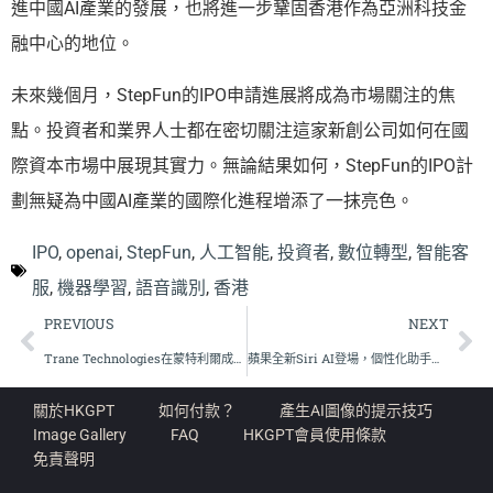
進中國AI產業的發展，也將進一步鞏固香港作為亞洲科技金
融中心的地位。
未來幾個月，StepFun的IPO申請進展將成為市場關注的焦
點。投資者和業界人士都在密切關注這家新創公司如何在國
際資本市場中展現其實力。無論結果如何，StepFun的IPO計
劃無疑為中國AI產業的國際化進程增添了一抹亮色。
IPO
,
openai
,
StepFun
,
人工智能
,
投資者
,
數位轉型
,
智能客
服
,
機器學習
,
語音識別
,
香港
PREVIOUS
NEXT
Trane Technologies在蒙特利爾成立AI實驗室，推動自主氣候解決方案
蘋果全新Siri AI登場，個性化助手能力大幅提升
關於HKGPT
如何付款？
產生AI圖像的提示技巧
Image Gallery
FAQ
HKGPT會員使用條款
免責聲明