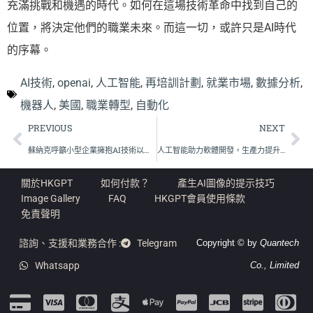
充滿挑戰和機遇的時代。如何在這場技術革命中找到自己的
位置，將決定他們的職業未來。而這一切，或許只是AI時代
的序幕。
AI技術
,
openai
,
人工智能
,
再培訓計劃
,
就業市場
,
數據分析
,
機器人
,
美國
,
職業轉型
,
自動化
PREVIOUS
NEXT
蘇納克呼籲小型企業擁抱AI技術以提升競爭力
人工智能助力軟體開發，生產力提升170%人力減少20%
關於HKGPT
如何付款？
產生AI圖像的提示技巧
Image Gallery
FAQ
HKGPT會員使用條款
免責聲明
諮詢、支援和業務合作 :
Telegram
Copyright © by
Quantech
Whatsapp
Co., Limited