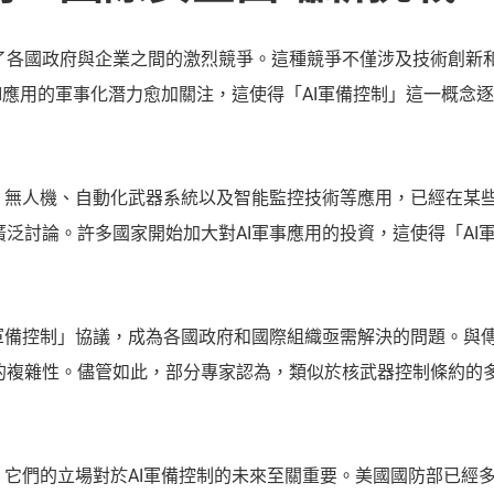
了各國政府與企業之間的激烈競爭。這種競爭不僅涉及技術創新
AI應用的軍事化潛力愈加關注，這使得「AI軍備控制」這一概念
場。無人機、自動化武器系統以及智能監控技術等應用，已經在某
泛討論。許多國家開始加大對AI軍事應用的投資，這使得「AI
軍備控制」協議，成為各國政府和國際組織亟需解決的問題。與傳
的複雜性。儘管如此，部分專家認為，類似於核武器控制條約的
，它們的立場對於AI軍備控制的未來至關重要。美國國防部已經