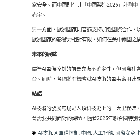
家安全。而中國則在其「中國製造2025」計劃
赤字。
另一方面，歐洲國家則普遍支持加強國際合作，以
歐洲國家的影響力相對有限，如何在美中兩國之
未來的展望
儘管AI軍備控制的前景充滿不確定性，但國際社會
台。屆時，各國將有機會就AI技術的軍事應用達
結語
AI技術的發展無疑是人類科技史上的一大里程
會需要共同面對的課題。隨著2025年聯合國特
AI技術
,
AI軍備控制
,
中國
,
人工智能
,
國際安全
,