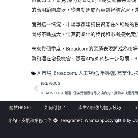
儘管如此，霍克·譚仍對公司的長期發展保持樂觀。
的應用範圍廣泛，從自動駕駛汽車到智能家居，
面對這一情況，市場專家建議投資者在AI領域的
圍將不斷擴大，但其商業化的步伐和市場接受度
未來幾個季度，Broadcom的業績表現將成為
勢和潛在增長機會。隨著AI技術的進一步發展，B
AI市場
,
Broadcom
,
人工智能
,
半導體
,
商業化
,
PREVIOUS
HEALWELL AI簽署5億美元健康信息交換合約，推動AI技術應
關於HKGPT
如何付款？
產生AI圖像的提示技巧
Im
諮詢、支援和業務合作 :
Telegram
Whatsapp
Copyright © by
Qu