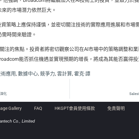
他強調，Broadcom將繼續加大在AI技術上的投資，並致力於
未來的市場潛力依然巨大。
投資策略上應保持謹慎，並密切關注技術的實際應用進展和市場需
仍需時間來驗證。
市場關注的焦點。投資者將密切觀察公司在AI市場中的策略調整
roadcom能否抓住機遇並實現預期的增長，將成為其能否贏得
技術應用
,
數據中心
,
競爭力
,
雲計算
,
霍克·譚
用深化
Sale
age Gallery
FAQ
HKGPT會員使用條款
免責聲明
antech Co., Limited