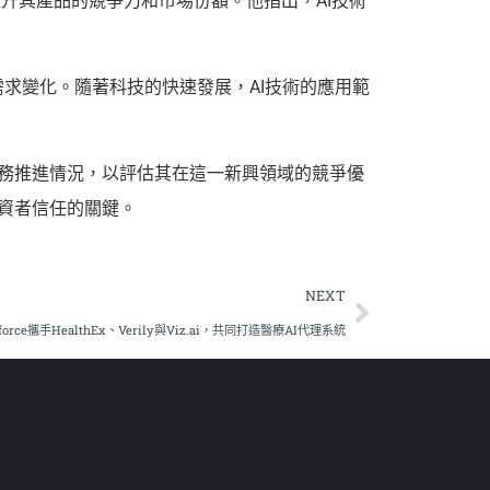
提升其產品的競爭力和市場份額。他指出，AI技術
求變化。隨著科技的快速發展，AI技術的應用範
和業務推進情況，以評估其在這一新興領域的競爭優
投資者信任的關鍵。
NEXT
sforce攜手HealthEx、Verily與Viz.ai，共同打造醫療AI代理系統