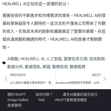
HEALWELL AI正站在這一浪潮的前沿。
隨著技術的不斷進步和市場需求的增長，HEALWELL AI的發
展前景無疑是令人期待的。這次合約不僅為公司帶來了可觀
的收入，也為其未來的創新和擴展奠定了堅實的基礎。在這
個充滿挑戰和機遇的時代，HEALWELL AI的故事才剛剛開
始。
AI驅動
,
HEALWELL AI
,
人工智能
,
健康信息交換
,
技術創新
,
數據分析
,
數據隱私
,
美國
,
醫療技術
,
醫療服務
PREVIOUS
NEXT
AI工具助力醫療文書效率提升，提示工程成關鍵轉折點
Broadcom財報預測不如預期，AI市場信心受挫
關於HKGPT
如何付款？
產生AI圖像的提示技巧
Image Gallery
FAQ
HKGPT會員使用條款
免責聲明