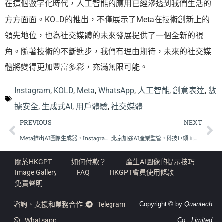
在這個數字化時代，人工智能的應用已經滲透到我們生活的
方方面面。KOLD的推出，不僅展示了Meta在技術創新上的
領先地位，也為社交媒體的未來發展提供了一個全新的視
角。隨著技術的不斷進步，我們有理由期待，未來的社交媒
體將變得更加豐富多彩，充滿無限可能。
Instagram
,
KOLD
,
Meta
,
WhatsApp
,
人工智能
,
創意表達
,
數
據安全
,
生成式AI
,
用戶體驗
,
社交媒體
PREVIOUS
NEXT
Meta推出AI圖像生成器，Instagram和WhatsApp用戶創作新時代
北京加強AI產業監管，科技巨頭面臨新挑戰
關於HKGPT
如何付款？
產生AI圖像的提示技巧
Image Gallery
FAQ
HKGPT會員使用條款
免責聲明
諮詢、支援和業務合作 :
Telegram
Copyright © by
Quantech
Whatsapp
Co., Limited