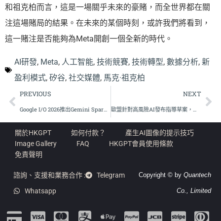
和祖克柏而言，這是一場關乎未來的豪賭，而全世界都在關
注這場賭局的結果。在未來的某個時刻，或許我們將看到，
這一賭注是否能夠為Meta開創一個全新的時代。
AI研發
,
Meta
,
人工智能
,
技術競賽
,
技術轉型
,
數據分析
,
新
盈利模式
,
矽谷
,
社交媒體
,
馬克·祖克柏
PREVIOUS
NEXT
Google I/O 2026推出Gemini Spark，AI代理技術邊界再拓展
歐盟針對高風險AI發布指導草案，監管新時代來臨
關於HKGPT
如何付款？
產生AI圖像的提示技巧
Image Gallery
FAQ
HKGPT會員使用條款
免責聲明
諮詢、支援和業務合作 :
Telegram
Copyright © by
Quantech
Whatsapp
Co., Limited