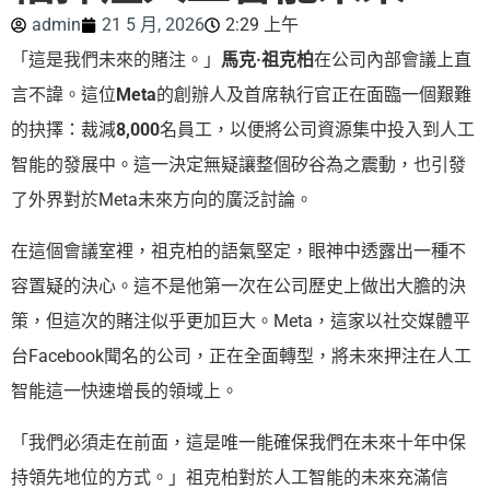
admin
21 5 月, 2026
2:29 上午
「這是我們未來的賭注。」
馬克·祖克柏
在公司內部會議上直
言不諱。這位
Meta
的創辦人及首席執行官正在面臨一個艱難
的抉擇：裁減
8,000
名員工，以便將公司資源集中投入到人工
智能的發展中。這一決定無疑讓整個矽谷為之震動，也引發
了外界對於Meta未來方向的廣泛討論。
在這個會議室裡，祖克柏的語氣堅定，眼神中透露出一種不
容置疑的決心。這不是他第一次在公司歷史上做出大膽的決
策，但這次的賭注似乎更加巨大。Meta，這家以社交媒體平
台Facebook聞名的公司，正在全面轉型，將未來押注在人工
智能這一快速增長的領域上。
「我們必須走在前面，這是唯一能確保我們在未來十年中保
持領先地位的方式。」祖克柏對於人工智能的未來充滿信