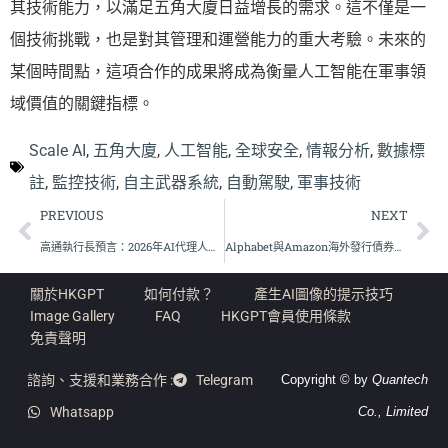
其技術能力，以滿足五角大廈日益增長的需求。這不僅是一
個技術挑戰，也是對其管理和運營能力的重大考驗。未來的
某個時間點，這項合作的成果將成為衡量人工智能在軍事領
域價值的關鍵指標。
Scale AI
,
五角大廈
,
人工智能
,
全球安全
,
情報分析
,
數據標
註
,
監控技術
,
自主武器系統
,
自動駕駛
,
軍事技術
PREVIOUS
NEXT
高通執行長預言：2026年AI代理人將取代智能手機主導地位
Alphabet與Amazon海外發行債券，加速AI基礎設施擴展
關於HKGPT
如何付款？
產生AI圖像的提示技巧
Image Gallery
FAQ
HKGPT會員使用條款
免責聲明
諮詢、支援和業務合作 :
Telegram
Copyright © by
Quantech
Whatsapp
Co., Limited