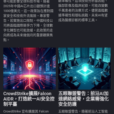
斷準確性。這項技術分析基因組、
舉可能影響全球科技市場。隨著
腦部影像及臨床紀錄，可能改變數
2025年中國AI芯片出口額預計達
千萬患者的治療方式。儘管面臨數
1000億美元，這一政策旨在應對國
據準確性和隱私挑戰，未來AI有望
家安全和技術外流風險。專家警
成為醫療診斷的標準工具。
告，若實施出口限制，中國科技公
司將面臨國際競爭力下降，全球數
字化轉型也可能放緩。此政策的走
向將成為未來幾個月的重要觀察焦
點。
CrowdStrike擴展Falcon
五眼聯盟警告：前沿AI加
AIDR，打造統一AI安全控
速網絡威脅，企業需強化
制平臺
安全防護
CrowdStrike 宣布擴展其 Falcon
五眼聯盟警告，隨著前沿人工智能