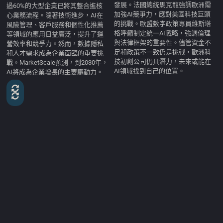
發展。法國總統馬克龍強調歐洲需
過60%的大型企業已將其整合進核
加強AI競爭力，應對美國科技巨頭
心業務流程。隨著技術進步，AI在
的挑戰。歐盟數字政策專員維斯塔
風險管理、客戶服務和個性化推薦
格呼籲制定統一AI戰略，強調倫理
等領域的應用日益廣泛，提升了運
與法律框架的重要性。儘管資金不
營效率和競爭力。然而，數據隱私
足和政策不一致仍是挑戰，歐洲科
和人才需求成為企業面臨的重要挑
技初創公司仍具潛力，未來或能在
戰。MarketScale預測，到2030年，
AI領域找到自己的位置。
AI將成為企業增長的主要驅動力。