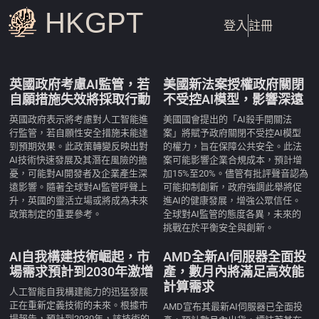
HKGPT
登入
註冊
英國政府考慮AI監管，若
美國新法案授權政府關閉
自願措施失效將採取行動
不受控AI模型，影響深遠
英國政府表示將考慮對人工智能進
美國國會提出的「AI殺手開關法
行監管，若自願性安全措施未能達
案」將賦予政府關閉不受控AI模型
到預期效果。此政策轉變反映出對
的權力，旨在保障公共安全。此法
AI技術快速發展及其潛在風險的擔
案可能影響企業合規成本，預計增
憂，可能對AI開發者及企業產生深
加15%至20%。儘管有批評聲音認為
遠影響。隨著全球對AI監管呼聲上
可能抑制創新，政府強調此舉將促
升，英國的靈活立場或將成為未來
進AI的健康發展，增強公眾信任。
政策制定的重要參考。
全球對AI監管的態度各異，未來的
挑戰在於平衡安全與創新。
AI自我構建技術崛起，市
AMD全新AI伺服器全面投
場需求預計到2030年激增
產，數月內將滿足高效能
計算需求
人工智能自我構建能力的迅猛發展
正在重新定義技術的未來。根據市
AMD宣布其最新AI伺服器已全面投
場報告，預計到2030年，該技術的