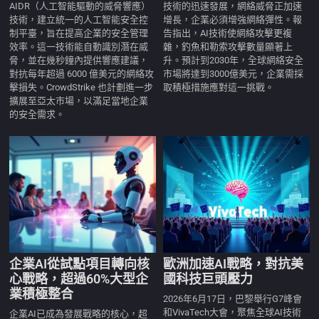
AIDR（人工智能驅動的威脅響應）
技術的迅速發展，網絡威脅正加速
技術，建立統一的人工智能安全控
增長，企業必須增強網絡彈性。報
制平臺，旨在提高企業的安全管理
告指出，AI技術使網絡攻擊更複
效率。這一技術能自動識別潛在威
雜，釣魚和勒索攻擊數量顯著上
脅，並在幾秒鐘內提供響應建議，
升。預計到2030年，全球網絡安全
對抗每年超過 6000 億美元的網絡攻
市場將達到3000億美元，企業需採
擊損失。CrowdStrike 也計劃進一步
取積極措施應對這一挑戰。
擴展至亞太市場，以滿足當地企業
的安全需求。
企業AI從試點項目轉向核
歐洲加速AI戰略，對抗美
心戰略，超過60%大型企
國科技巨頭壓力
業積極整合
2026年6月17日，巴黎舉行G7峰會
和VivaTech大會，聚焦全球AI技術
企業AI已成為發展戰略的核心，超