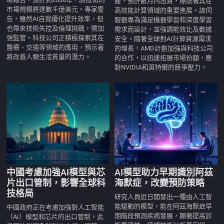
產，預計數月內出貨，標誌著其在
市場規模將達數千億美元。專家警
高效能計算領域的重要進展。該伺
告，雖然AI自我優化提升效率，但
服器專為滿足機器學習和深度學習
也帶來技術失控及倫理挑戰，需加
需求而設計，並強調能效比及數據
強監管。科技公司正積極探索其在
安全。隨著全球對AI計算資源需求
醫療、交通等領域的應用，預示著
的增長，AMD計劃加強與科技公司
將改善人類生活質量的潛力。
的合作，以迅速拓展市場份額，應
對NVIDIA和英特爾的競爭壓力。
中國考慮加強AI模型與芯
AI模型助力早期識別阿茲
片出口管制，影響全球科
海默症，改變預防策略
技格局
研究人員近日開發出一種由人工智
能驅動的模型，能在阿茲海默症早
中國政府正在考慮加強對人工智能
期階段預測疾病發展，顯著提高診
（AI）模型和芯片的出口管制，此