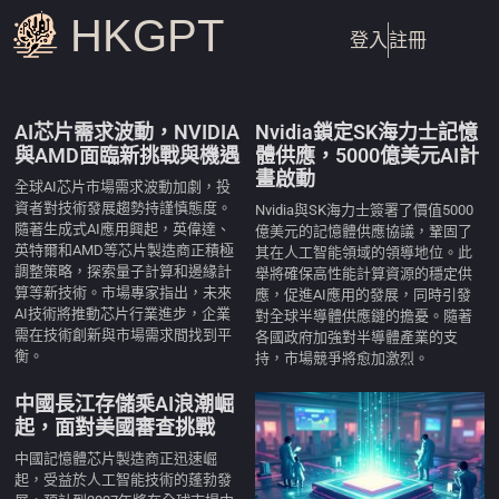
HKGPT
登入
註冊
AI芯片需求波動，NVIDIA
Nvidia鎖定SK海力士記憶
與AMD面臨新挑戰與機遇
體供應，5000億美元AI計
畫啟動
全球AI芯片市場需求波動加劇，投
資者對技術發展趨勢持謹慎態度。
Nvidia與SK海力士簽署了價值5000
隨著生成式AI應用興起，英偉達、
億美元的記憶體供應協議，鞏固了
英特爾和AMD等芯片製造商正積極
其在人工智能領域的領導地位。此
調整策略，探索量子計算和邊緣計
舉將確保高性能計算資源的穩定供
算等新技術。市場專家指出，未來
應，促進AI應用的發展，同時引發
AI技術將推動芯片行業進步，企業
對全球半導體供應鏈的擔憂。隨著
需在技術創新與市場需求間找到平
各國政府加強對半導體產業的支
衡。
持，市場競爭將愈加激烈。
中國長江存儲乘AI浪潮崛
起，面對美國審查挑戰
中國記憶體芯片製造商正迅速崛
起，受益於人工智能技術的蓬勃發