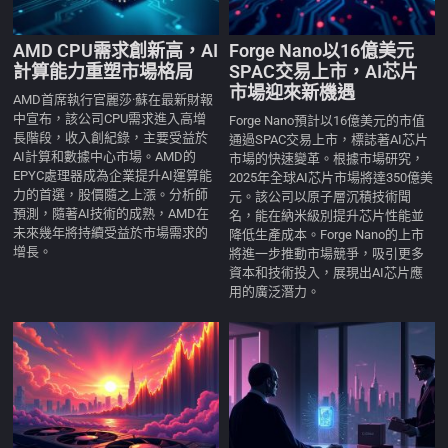
AMD CPU需求創新高，AI
Forge Nano以16億美元
計算能力重塑市場格局
SPAC交易上市，AI芯片
市場迎來新機遇
AMD首席執行官麗莎·蘇在最新財報
中宣布，該公司CPU需求進入高增
Forge Nano預計以16億美元的市值
長階段，收入創紀錄，主要受益於
通過SPAC交易上市，標誌著AI芯片
AI計算和數據中心市場。AMD的
市場的快速變革。根據市場研究，
EPYC處理器成為企業提升AI運算能
2025年全球AI芯片市場將達350億美
力的首選，股價隨之上漲。分析師
元。該公司以原子層沉積技術聞
預測，隨著AI技術的成熟，AMD在
名，能在納米級別提升芯片性能並
未來幾年將持續受益於市場需求的
降低生產成本。Forge Nano的上市
增長。
將進一步推動市場競爭，吸引更多
資本和技術投入，展現出AI芯片應
用的廣泛潛力。