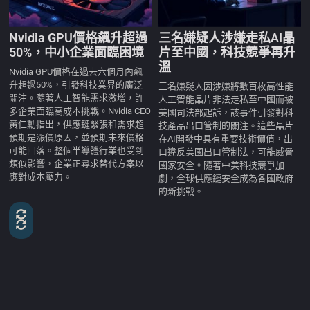
Nvidia GPU價格飆升超過
三名嫌疑人涉嫌走私AI晶
50%，中小企業面臨困境
片至中國，科技競爭再升
溫
Nvidia GPU價格在過去六個月內飆
升超過50%，引發科技業界的廣泛
三名嫌疑人因涉嫌將數百枚高性能
關注。隨著人工智能需求激增，許
人工智能晶片非法走私至中國而被
多企業面臨高成本挑戰。Nvidia CEO
美國司法部起訴，該事件引發對科
黃仁勳指出，供應鏈緊張和需求超
技產品出口管制的關注。這些晶片
預期是漲價原因，並預期未來價格
在AI開發中具有重要技術價值，出
可能回落。整個半導體行業也受到
口違反美國出口管制法，可能威脅
類似影響，企業正尋求替代方案以
國家安全。隨著中美科技競爭加
應對成本壓力。
劇，全球供應鏈安全成為各國政府
的新挑戰。