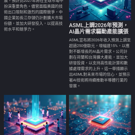
展，預計到2027年將在全球市場中
扮演重要角色。儘管面臨美國的技
術出口限制和激烈的國際競爭，中
國企業如長江存儲仍計劃擴大市場
份額，並加大研發投入，以提高技
ASML上調2026年預測，
術水平和競爭力。
AI晶片需求驅動產能擴張
ASML宣布將2026年收入預測上調至
超過250億歐元，增幅達15%，以應
對不斷增長的AI晶片需求。公司計
劃在荷蘭和台灣擴大產能，並加大
研發投資，以支持高性能計算和數
據處理需求的上升。這一舉措顯示
出ASML對未來市場的信心，並預示
著AI技術將持續推動半導體行業的
發展。