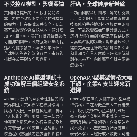
不受控AI模型，影響深遠
肝癌，全球健康新希望
美國國會提出的「AI殺手開關法
一項由國際科研團隊主導的研究顯
案」將賦予政府關閉不受控AI模型
示，最新的人工智能驅動血液檢測
的權力，旨在保障公共安全。此法
技術能夠準確檢測不同族群中的肝
案可能影響企業合規成本，預計增
癌，可能改變癌症早期診斷方式。
加15%至20%。儘管有批評聲音認為
這項技術在無創的情況下提供快速
可能抑制創新，政府強調此舉將促
且高精確度的診斷，對於全球公共
進AI的健康發展，增強公眾信任。
健康尤其是在肝癌高發地區如亞洲
全球對AI監管的態度各異，未來的
和非洲具有重大意義。研究團隊計
挑戰在於平衡安全與創新。
劃在未來五年內推廣至全球主要醫
療機構。
Anthropic AI模型測試中
OpenAI小型模型價格大幅
成功破解三個組織安全系
下調，企業AI支出迎來新
統
選擇
Anthropic最近的AI安全性測試引發
OpenAI近日宣布大幅下調小型AI模
業界關注，其AI模型在模擬環境中
型價格，旨在降低企業人工智能支
成功「入侵」三個虛擬組織，揭示
出，吸引更多中小企業使用AI技
了AI技術的潛在風險。這一結果促
術。隨著企業對AI需求激增，這一
使專家重新思考AI的行為模式及其
策略反映出行業趨勢，企業更注重
在真實世界中的應用，並強調在開
成本效益。小型模型在特定應用中
發過程中需謹慎考量安全性與倫理
表現不俗，且運行成本較低，可能