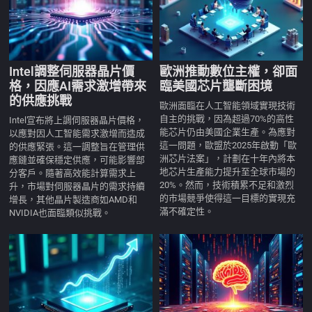
Intel調整伺服器晶片價
歐洲推動數位主權，卻面
格，因應AI需求激增帶來
臨美國芯片壟斷困境
的供應挑戰
歐洲面臨在人工智能領域實現技術
自主的挑戰，因為超過70%的高性
Intel宣布將上調伺服器晶片價格，
能芯片仍由美國企業生產。為應對
以應對因人工智能需求激增而造成
這一問題，歐盟於2025年啟動「歐
的供應緊張。這一調整旨在管理供
洲芯片法案」，計劃在十年內將本
應鏈並確保穩定供應，可能影響部
地芯片生產能力提升至全球市場的
分客戶。隨著高效能計算需求上
20%。然而，技術積累不足和激烈
升，市場對伺服器晶片的需求持續
的市場競爭使得這一目標的實現充
增長，其他晶片製造商如AMD和
滿不確定性。
NVIDIA也面臨類似挑戰。