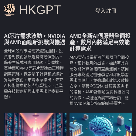
HKGPT
登入
註冊
AI芯片需求波動，NVIDIA
AMD全新AI伺服器全面投
與AMD面臨新挑戰與機遇
產，數月內將滿足高效能
計算需求
全球AI芯片市場需求波動加劇，投
資者對技術發展趨勢持謹慎態度。
AMD宣布其最新AI伺服器已全面投
隨著生成式AI應用興起，英偉達、
產，預計數月內出貨，標誌著其在
英特爾和AMD等芯片製造商正積極
高效能計算領域的重要進展。該伺
調整策略，探索量子計算和邊緣計
服器專為滿足機器學習和深度學習
算等新技術。市場專家指出，未來
需求而設計，並強調能效比及數據
AI技術將推動芯片行業進步，企業
安全。隨著全球對AI計算資源需求
需在技術創新與市場需求間找到平
的增長，AMD計劃加強與科技公司
衡。
的合作，以迅速拓展市場份額，應
對NVIDIA和英特爾的競爭壓力。