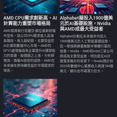
AMD CPU需求創新高，AI
Alphabet擬投入1900億美
計算能力重塑市場格局
元於AI基礎設施，Nvidia
與AMD成最大受益者
AMD首席執行官麗莎·蘇在最新財報
中宣布，該公司CPU需求進入高增
Alphabet計劃在未來幾年內投入
長階段，收入創紀錄，主要受益於
1900億美元於人工智能基礎設施，
AI計算和數據中心市場。AMD的
這一舉措將顯著推動半導體行業的
EPYC處理器成為企業提升AI運算能
發展。Nvidia、AMD和Intel三家公司
力的首選，股價隨之上漲。分析師
將成為主要受益者，特別是在AI計
預測，隨著AI技術的成熟，AMD在
算需求飆升的背景下。Nvidia預計到
未來幾年將持續受益於市場需求的
2025年數據中心業務收入將達184億
增長。
美元，顯示出市場潛力巨大。