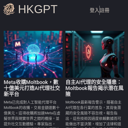
HKGPT
登入
註冊
Meta收購Moltbook，數
自主AI代理的安全隱患：
十億美元打造AI代理社交
Moltbook報告揭示潛在風
新平台
險
Meta已完成對人工智能代理平台
Moltbook最新報告警示，隨著自主
Moltbook的收購，交易金額達數十
AI代理在各行業的普及，其背後潛
億美元。這項收購將加速Meta在虛
藏的安全風險不容忽視。報告指
擬世界與現實世界之間的橋接，並
出，這些技術因過度依賴數據而可
提升社交互動體驗。專家指出，
能做出不當決策，增加了法律和道