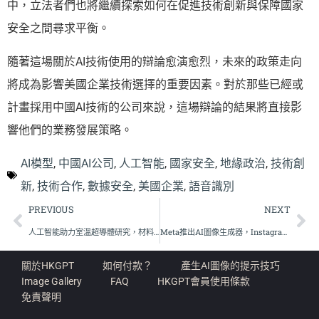
中，立法者們也將繼續探索如何在促進技術創新與保障國家
安全之間尋求平衡。
隨著這場關於AI技術使用的辯論愈演愈烈，未來的政策走向
將成為影響美國企業技術選擇的重要因素。對於那些已經或
計畫採用中國AI技術的公司來說，這場辯論的結果將直接影
響他們的業務發展策略。
AI模型
,
中國AI公司
,
人工智能
,
國家安全
,
地緣政治
,
技術創
新
,
技術合作
,
數據安全
,
美國企業
,
語音識別
PREVIOUS
NEXT
人工智能助力室溫超導體研究，材料篩選效率大幅提升
Meta推出AI圖像生成器，Instagram和WhatsApp用戶創作新時代
關於HKGPT
如何付款？
產生AI圖像的提示技巧
Image Gallery
FAQ
HKGPT會員使用條款
免責聲明