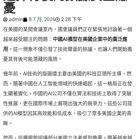
憂
admin
8 7 月, 2026
2:28 下午
在美國的某間會議室內，國會議員們正在緊張地討論著一個
越來越受關注的問題：
中國AI模型在美國企業中的廣泛應
用
。這一現象不僅引發了技術層面的熱議，也讓人們開始擔
憂其背後可能潛藏的風險。
幾年前，AI技術的版圖還主要由美國的科技巨頭所主導，然
而，隨著中國在人工智能領域的快速崛起，這一格局正在發
生顯著變化。中國的AI公司不僅在算法和技術上取得了突破
性進展，更在國際市場上展現出強大的競爭力。這些公司提
供的AI模型因其高效能和低成本，吸引了眾多美國企業的青
睞。
然而，這種趨勢卻讓部分美國立法者感到擔憂。隨著越來越