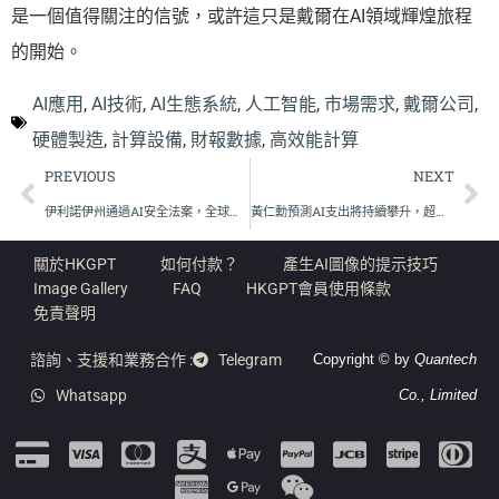
是一個值得關注的信號，或許這只是戴爾在AI領域輝煌旅程
的開始。
AI應用
,
AI技術
,
AI生態系統
,
人工智能
,
市場需求
,
戴爾公司
,
硬體製造
,
計算設備
,
財報數據
,
高效能計算
PREVIOUS
NEXT
伊利諾伊州通過AI安全法案，全球監管新標準誕生
黃仁勳預測AI支出將持續攀升，超大數據中心需求激增
關於HKGPT
如何付款？
產生AI圖像的提示技巧
Image Gallery
FAQ
HKGPT會員使用條款
免責聲明
諮詢、支援和業務合作 :
Telegram
Copyright © by
Quantech
Whatsapp
Co., Limited