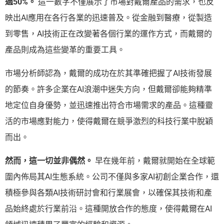
過50%。
這一數字不僅展示了市場對戴爾產品的需求，也反
映出AI應用在各行各業的迅速普及。從金融到醫療，從製造
到零售，AI技術正在改變著各個行業的運作方式，而戴爾的
產品則成為這些變革的重要工具。
市場分析師認為，戴爾的成功在於其準確把握了AI技術發展
的節奏。許多企業在AI浪潮中迷失方向，但戴爾卻能夠精準
地定位自身優勢，並迅速推出符合市場需求的產品。這種靈
活的市場應對能力，使得戴爾在競爭激烈的科技行業中脫穎
而出。
然而，這一切並非偶然。
早在幾年前，戴爾就開始在全球範
圍內佈局其AI生態系統。公司不僅與多家AI初創企業合作，還
積極參與各類AI技術研討會和行業展會，以確保其技術和產
品始終處於行業前沿。這種開放合作的態度，使得戴爾在AI