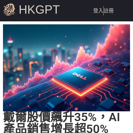
HKGPT
登入
註冊
戴爾股價飆升35%，AI
產品銷售增長超50%