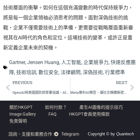
技術層面的衝擊。如何在這個充滿變數的時代保持競爭力，
將是每一個企業領袖必須思考的問題。面對深偽技術的挑
戰，企業不僅需要技術上的準備，更需要從戰略層面重新審
視其在AI時代的角色和定位。這場技術的變革，或許正是重
新定義企業未來的契機。
Gartner
,
Jensen Huang
,
人工智能
,
企業競爭力
,
快速反應團
隊
,
技術培訓
,
數位安全
,
法律顧問
,
深偽技術
,
行業標準
PREVIOUS
NEXT
OpenAI與美國國防部簽署協議，AI技術引發監控與隱私爭議
Meta專利AI模型，讓社交媒體帳號在死亡後繼續活躍
關於HKGPT
如何付款？
產生AI圖像的提示技巧
Image Gallery
FAQ
HKGPT會員使用條款
免責聲明
諮詢、支援和業務合作 :
Telegram
Copyright © by
Quantech