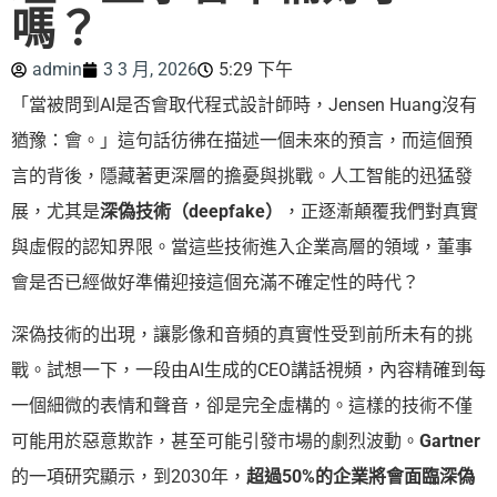
嗎？
admin
3 3 月, 2026
5:29 下午
「當被問到AI是否會取代程式設計師時，Jensen Huang沒有
猶豫：會。」這句話彷彿在描述一個未來的預言，而這個預
言的背後，隱藏著更深層的擔憂與挑戰。人工智能的迅猛發
展，尤其是
深偽技術（deepfake）
，正逐漸顛覆我們對真實
與虛假的認知界限。當這些技術進入企業高層的領域，董事
會是否已經做好準備迎接這個充滿不確定性的時代？
深偽技術的出現，讓影像和音頻的真實性受到前所未有的挑
戰。試想一下，一段由AI生成的CEO講話視頻，內容精確到每
一個細微的表情和聲音，卻是完全虛構的。這樣的技術不僅
可能用於惡意欺詐，甚至可能引發市場的劇烈波動。
Gartner
的一項研究顯示，到2030年，
超過50%的企業將會面臨深偽