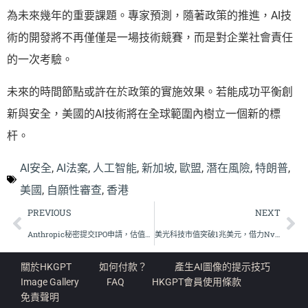
為未來幾年的重要課題。專家預測，隨著政策的推進，AI技
術的開發將不再僅僅是一場技術競賽，而是對企業社會責任
的一次考驗。
未來的時間節點或許在於政策的實施效果。若能成功平衡創
新與安全，美國的AI技術將在全球範圍內樹立一個新的標
杆。
AI安全
,
AI法案
,
人工智能
,
新加坡
,
歐盟
,
潛在風險
,
特朗普
,
美國
,
自願性審查
,
香港
PREVIOUS
NEXT
Anthropic秘密提交IPO申請，估值達180億美元搶先OpenAI
美光科技市值突破1兆美元，借力Nvidia進軍AI市場
關於HKGPT
如何付款？
產生AI圖像的提示技巧
Image Gallery
FAQ
HKGPT會員使用條款
免責聲明