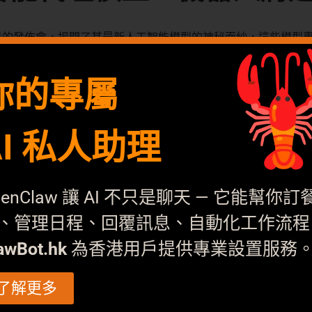
矚目的發佈會，揭開了其最新人工智能模型的神秘面紗，這些模型
巴在人工智能領域的持續投入，也反映出整個科技界對於智能代
你的專屬
僅能夠回答問題，還能主動執行複雜任務，從家庭助理到工業自動
資訊提供者，而是能夠自主決策的智能代理。
AI 私人助理
處理和機器學習方面的多年研究積累。這些模型能夠理解和處理
僅能夠進行對話，還能夠主動學習用戶的習慣和偏好，並據此調
penClaw 讓 AI 不只是聊天 — 它能幫你訂
家庭機器人，不僅能夠根據語音指令開燈或播放音樂，還能根據
、管理日程、回覆訊息、自動化工作流程
理可以協調整個生產線，根據實時數據調整生產計劃，提高效率
awBot.hk
為香港用戶提供專業設置服務
據安全和隱私問題。隨著智能代理收集和處理大量個人數據，如
，因為自動化程度的提高可能會影響到某些職業的需求。
了解更多