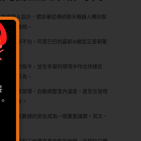
專為機器人設計，標誌著從傳統聊天機器人轉向智
理技術的重視。
化，無所不包。阿里巴巴的最新AI模型正是朝著
更為複雜的指令，並在多變的環境中作出快速反
整自己的行為。
餐
家人的日常習慣，自動調整室內溫度，甚至在發現
。
並降低成本。
。
何確保這些數據的安全成為一個重要議題。其次，