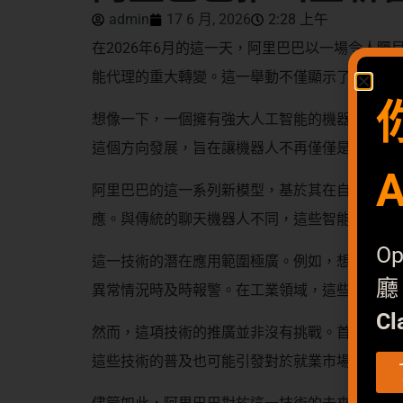
admin
17 6 月, 2026
2:28 上午
在2026年6月的這一天，阿里巴巴以一場令人
能代理的重大轉變。這一舉動不僅顯示了阿里巴
想像一下，一個擁有強大人工智能的機器人，不
這個方向發展，旨在讓機器人不再僅僅是被動的
阿里巴巴的這一系列新模型，基於其在自然語言
應。與傳統的聊天機器人不同，這些智能代理不
O
這一技術的潛在應用範圍極廣。例如，想像一個
廳
異常情況時及時報警。在工業領域，這些智能代
Cl
然而，這項技術的推廣並非沒有挑戰。首先是數
這些技術的普及也可能引發對於就業市場的擔憂