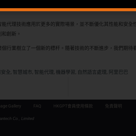
心。阿里巴巴的首席技術官在發佈會上表示，這些智能代理將為
。
智能代理技術應用於更多的實際場景，並不斷優化其性能和安全
利和創新。
整個行業樹立了一個新的標杆。隨著技術的不斷進步，我們期待
據安全
,
智慧城市
,
智能代理
,
機器學習
,
自然語言處理
,
阿里巴巴
age Gallery
FAQ
HKGPT會員使用條款
免責聲明
antech Co., Limited