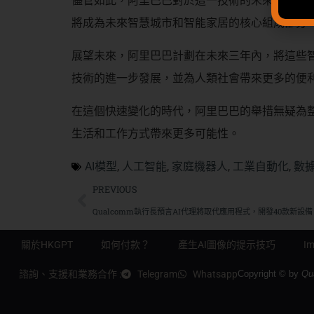
儘管如此，阿里巴巴對於這一技術的未來充滿信
將成為未來智慧城市和智能家居的核心組成部分
展望未來，阿里巴巴計劃在未來三年內，將這些
技術的進一步發展，並為人類社會帶來更多的便
在這個快速變化的時代，阿里巴巴的舉措無疑為
生活和工作方式帶來更多可能性。
AI模型
,
人工智能
,
家庭機器人
,
工業自動化
,
數
PREVIOUS
Qualcomm執行長預言AI代理將取代應用程式，開發40款新設備
關於HKGPT
如何付款？
產生AI圖像的提示技巧
Im
諮詢、支援和業務合作 :
Telegram
Whatsapp
Copyright © by
Qu