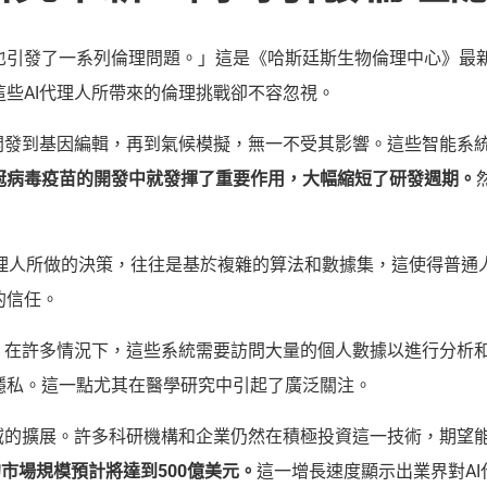
也引發了一系列倫理問題。」這是《哈斯廷斯生物倫理中心》最新
些AI代理人所帶來的倫理挑戰卻不容忽視。
物開發到基因編輯，再到氣候模擬，無一不受其影響。這些智能系
新冠病毒疫苗的開發中就發揮了重要作用，大幅縮短了研發週期。
代理人所做的決策，往往是基於複雜的算法和數據集，這使得普
的信任。
題。在許多情況下，這些系統需要訪問大量的個人數據以進行分析
隱私。這一點尤其在醫學研究中引起了廣泛關注。
域的擴展。許多科研機構和企業仍然在積極投資這一技術，期望
域的市場規模預計將達到500億美元。
這一增長速度顯示出業界對A