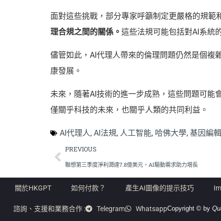
面對這些挑戰，部分專家呼籲制定更嚴格的規範和
理合規之間的關係。
這些法規可能包括對AI系
儘管如此，AI代理人帶來的倫理問題仍然是個複
康發展。
未來，隨著AI技術的進一步成熟，這些問題可
僅關乎科技的未來，也關乎人類的共同利益。
AI代理人
,
AI法規
,
人工智能
,
哈佛大學
,
基因編
PREVIOUS
聯想第三季度淨利潤達7.8億美元，AI驅動需求助力增長
關於HKGPT
如何付款？
產生AI圖像的提示技巧
Im
諮詢、支援和業務合作 :
Telegram
Whatsapp
Copyright © by
Qu