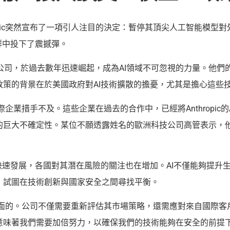
opic突然宣布了一項引人注目的決定：暫停其頂尖人工智能模
群中投下了震撼彈。
宗旨的公司，於過去數年迅速崛起，成為AI領域不可忽視的力量。他
政策的背景在於美國政府對AI技術擴散的擔憂，尤其是擔心這些
的國際企業措手不及。這些企業在過去的合作中，已經將Anthropi
的巨大不確定性。某位不願透露姓名的歐洲科技公司高管表示，
快速發展，各國對其潛在風險的關注也在增加。AI不僅能夠提升
，試圖在技術創新與國家安全之間尋找平衡。
多方面的。公司不僅需要重新評估其市場策略，還需應對來自國際客戶的
意味著我們需要加倍努力，以確保我們的技術能夠在安全的前提