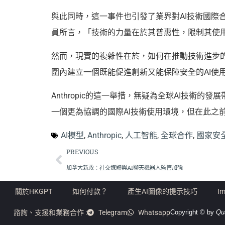
與此同時，這一事件也引發了業界對AI技術國際
員所言，「技術的力量在於其普惠性，限制其使
然而，現實的複雜性在於，如何在推動技術進步
圍內建立一個既能促進創新又能保障安全的AI使
Anthropic的這一舉措，無疑為全球AI技
一個更為協調的國際AI技術使用環境，但在此之
AI模型
,
Anthropic
,
人工智能
,
全球合作
,
國家安
PREVIOUS
加拿大新政：社交媒體與AI聊天機器人監管加強
關於HKGPT
如何付款？
產生AI圖像的提示技巧
Im
諮詢、支援和業務合作 :
Telegram
Whatsapp
Copyright © by
Qu