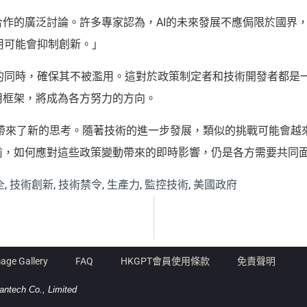
合作的廣泛討論。許多專家認為，AI的未來發展不應侷限於國界
用可能會抑制創新。」
的同時，確保其不被濫用。這對於政策制定者和技術開發者都是
用框架，將成為各方努力的方向。
術的發展帶來了新的思考。隨著技術的進一步發展，類似的挑戰可能
前，如何應對這些政策變動帶來的即時影響，仍是各方需要共同
全
,
技術創新
,
技術禁令
,
生產力
,
監控技術
,
美國政府
age Gallery
FAQ
HKGPT會員使用條款
免責聲明
antech Co., Limited