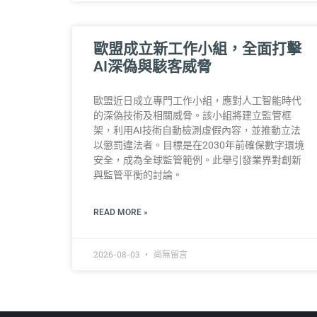
歐盟成立新工作小組，全面打擊
AI深偽與駭客威脅
歐盟近日成立專門工作小組，應對人工智能時代
的深偽技術及相關威脅。該小組將建立監管框
架，利用AI技術自動檢測虛假內容，並推動立法
以懲罰違法者。目標是在2030年前確保數字環境
安全，成為全球監管範例。此舉引發業界對創新
與監管平衡的討論。
READ MORE »
2026-08-03
尚無留言