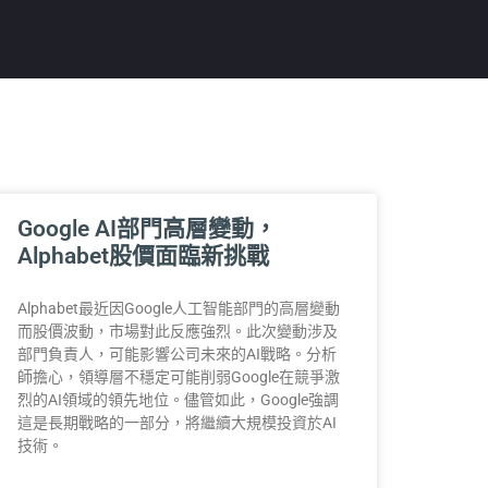
Google AI部門高層變動，
Alphabet股價面臨新挑戰
Alphabet最近因Google人工智能部門的高層變動
而股價波動，市場對此反應強烈。此次變動涉及
部門負責人，可能影響公司未來的AI戰略。分析
師擔心，領導層不穩定可能削弱Google在競爭激
烈的AI領域的領先地位。儘管如此，Google強調
這是長期戰略的一部分，將繼續大規模投資於AI
技術。