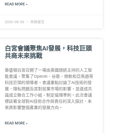
READ MORE »
2026-08-06
尚無留言
白宮會議聚焦AI發展，科技巨頭
共商未來挑戰
華盛頓白宮召開了一場由美國總統主持的人工智
能會議，聚集了OpenAI、谷歌、微軟和亞馬遜等
科技巨頭的領導者。會議重點討論了AI技術的發
展、隱私問題及其對就業市場的影響，並達成共
識成立聯合工作小組，制定倫理準則。此次會議
標誌著全球對AI技術合作與責任的深入探討，未
來將影響整個產業的發展方向。
READ MORE »