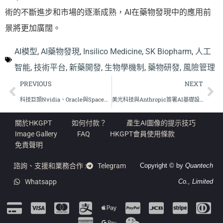
術的不斷進步和市場的逐漸成熟，AI在藥物發現中的應用前
景將更加廣闊。
AI模型
,
AI藥物發現
,
Insilico Medicine
,
SK Biopharm
,
人工
智能
,
技術平台
,
新藥開發
,
生物學機制
,
藥物研發
,
風險管理
PREVIOUS
NEXT
科技巨頭Nvidia、Oracle與SpaceX借入數十億美元，AI熱潮背後的隱憂
美光科技與Anthropic簽署AI基礎設施供應協議，推動技術應用新里程
關於HKGPT
如何付款？
產生AI圖像的提示技巧
Image Gallery
FAQ
HKGPT會員使用條款
免責聲明
諮詢、支援和業務合作 :
Telegram
Copyright © by
Quantech
Whatsapp
Co., Limited