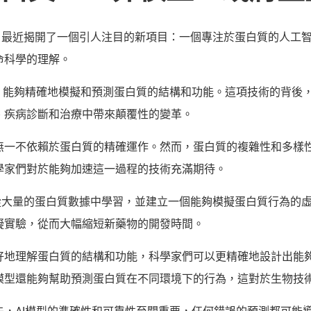
hub 最近揭開了一個引人注目的新項目：一個專注於蛋白質的人
命科學的理解。
圖，能夠精確地模擬和預測蛋白質的結構和功能。這項技術的背後
、疾病診斷和治療中帶來顛覆性的變革。
無一不依賴於蛋白質的精確運作。然而，蛋白質的複雜性和多樣
學家們對於能夠加速這一過程的技術充滿期待。
術，能夠從大量的蛋白質數據中學習，並建立一個能夠模擬蛋白質行為
擬實驗，從而大幅縮短新藥物的開發時間。
好地理解蛋白質的結構和功能，科學家們可以更精確地設計出能
模型還能夠幫助預測蛋白質在不同環境下的行為，這對於生物技
先，AI模型的準確性和可靠性至關重要，任何錯誤的預測都可能