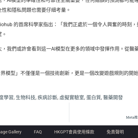
全性和隱私問題也需要仔細考量。
iohub 的首席科學家指出：「我們正處於一個令人興奮的時刻
望。
大，我們或許會看到這一AI模型在更多的領域中發揮作用。從醫
AI 「世界模型」不僅僅是一個技術創新，更是一個改變遊戲規則的
度學習
,
生物科技
,
疾病診斷
,
虛擬實驗室
,
蛋白質
,
醫藥開發
Meta
age Gallery
FAQ
HKGPT會員使用條款
免責聲明