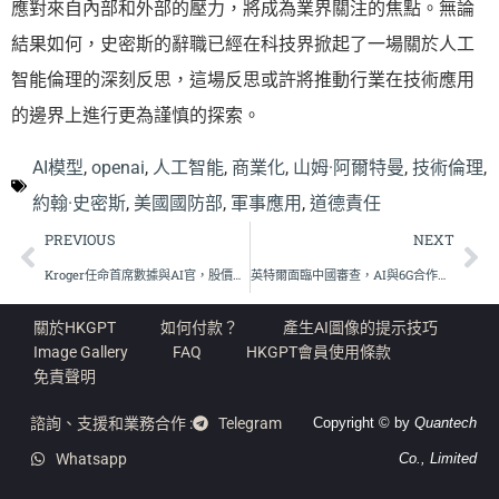
應對來自內部和外部的壓力，將成為業界關注的焦點。無論
結果如何，史密斯的辭職已經在科技界掀起了一場關於人工
智能倫理的深刻反思，這場反思或許將推動行業在技術應用
的邊界上進行更為謹慎的探索。
AI模型
,
openai
,
人工智能
,
商業化
,
山姆·阿爾特曼
,
技術倫理
,
約翰·史密斯
,
美國國防部
,
軍事應用
,
道德責任
PREVIOUS
NEXT
Kroger任命首席數據與AI官，股價持續上揚展現強勁動能
英特爾面臨中國審查，AI與6G合作前景堪憂
關於HKGPT
如何付款？
產生AI圖像的提示技巧
Image Gallery
FAQ
HKGPT會員使用條款
免責聲明
諮詢、支援和業務合作 :
Telegram
Copyright © by
Quantech
Whatsapp
Co., Limited