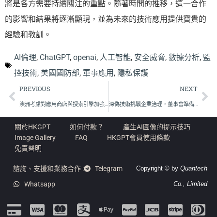
將是各方需要持續關注的重點。隨著時間的推移，這一合作
的影響和結果將逐漸顯現，並為未來的技術應用提供寶貴的
經驗和教訓。
AI倫理
,
ChatGPT
,
openai
,
人工智能
,
安全威脅
,
數據分析
,
監
控技術
,
美國國防部
,
軍事應用
,
隱私保護
PREVIOUS
NEXT
澳洲考慮對應用商店與搜索引擎加強AI時代監管措施
深偽技術挑戰企業治理，董事會準備好了嗎？
關於HKGPT
如何付款？
產生AI圖像的提示技巧
Image Gallery
FAQ
HKGPT會員使用條款
免責聲明
諮詢、支援和業務合作 :
Telegram
Copyright © by
Quantech
Whatsapp
Co., Limited