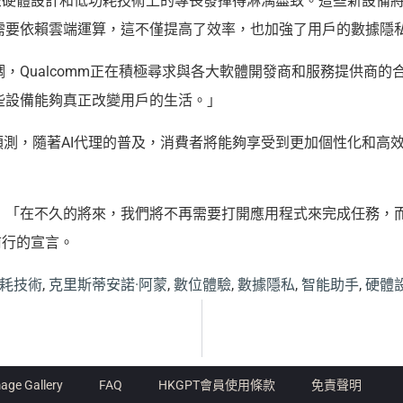
來在硬體設計和低功耗技術上的專長發揮得淋漓盡致。這些新設備將搭
需要依賴雲端運算，這不僅提高了效率，也加強了用戶的數據隱
，Qualcomm正在積極尋求與各大軟體開發商和服務提供商的
些設備能夠真正改變用戶的生活。」
預測，隨著AI代理的普及，消費者將能夠享受到更加個性化和高
：「在不久的將來，我們將不再需要打開應用程式來完成任務，而
前行的宣言。
耗技術
,
克里斯蒂安諾·阿蒙
,
數位體驗
,
數據隱私
,
智能助手
,
硬體
age Gallery
FAQ
HKGPT會員使用條款
免責聲明