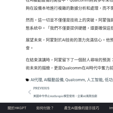
在AI驅動設備的開發中，Qualcomm將其多年
夠在設備本地進行複雜的數據分析和處理，而不
然而，這一切並不僅僅是技術上的突破。阿蒙強調
態系統中。「我們不僅要提供硬體，還要確保這
展望未來，阿蒙對於AI技術的潛力充滿信心。他
會。
在結束演講時，阿蒙留下了一個耐人尋味的預測
術未來的描繪，更是Qualcomm在AI時代中奮力
AI代理
,
AI驅動設備
,
Qualcomm
,
人工智能
,
低功
PREVIOUS
美國命令停止Anthropic模型使用，企業AI風險加劇
關於HKGPT
如何付款？
產生AI圖像的提示技巧
Im