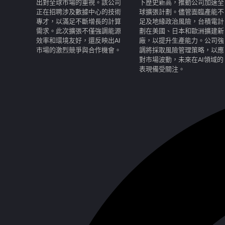
出對全球市場的重視。該公司
下歷史新高，推動公司加速全
正在招聘涉及數據中心的技術
球擴張計劃。儘管面臨產能不
專才，以滿足不斷增長的計算
足及地緣政治風險，台積電計
需求。此次擴張不僅強調能源
劃在美國、日本和歐洲擴建新
效率和環境友好，還反映出AI
廠，以提升生產能力。公司強
市場的激烈競爭與合作機會。
調將採取風險管理策略，以應
對市場波動，未來在AI領域的
表現備受關注。