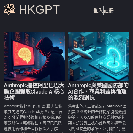
HKGPT
登入
註冊
Anthropic指控阿里巴巴大
Anthropic與美國國防部的
膽企圖獲取Claude AI核心
AI合作，商業利益與倫理
技術
的激烈對抗
Anthropic指控阿里巴巴試圖非法獲
舊金山的人工智能公司Anthropic因
取其先進的Claude AI模型，這一行
與美國國防部的合作提案引發激烈
為引發業界對技術擁有權及倫理的
辯論，涉及AI倫理與商業利益的衝
廣泛關注。報導指出，阿里巴巴透
突。部分員工擔心此舉可能違背公
過技術合作和合同條款深入了解
司對AI安全的承諾，並引發軍事應