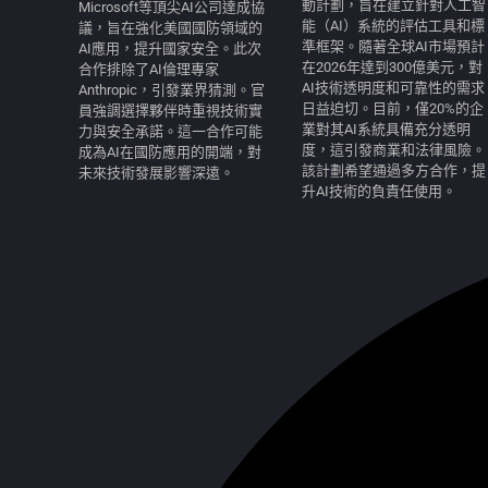
動計劃，旨在建立針對人工智
Microsoft等頂尖AI公司達成協
能（AI）系統的評估工具和標
議，旨在強化美國國防領域的
準框架。隨著全球AI市場預計
AI應用，提升國家安全。此次
在2026年達到300億美元，對
合作排除了AI倫理專家
AI技術透明度和可靠性的需求
Anthropic，引發業界猜測。官
日益迫切。目前，僅20%的企
員強調選擇夥伴時重視技術實
業對其AI系統具備充分透明
力與安全承諾。這一合作可能
度，這引發商業和法律風險。
成為AI在國防應用的開端，對
該計劃希望通過多方合作，提
未來技術發展影響深遠。
升AI技術的負責任使用。