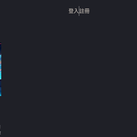
登入
註冊
情
啟