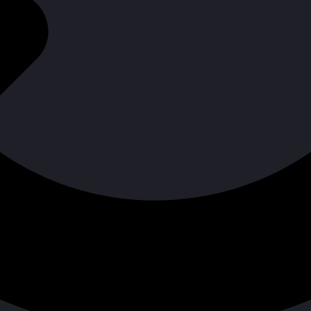
penClaw 讓 AI 不只是聊天 — 它能幫你訂
、管理日程、回覆訊息、自動化工作流程
awBot.hk
為香港用戶提供專業設置服務
了解更多