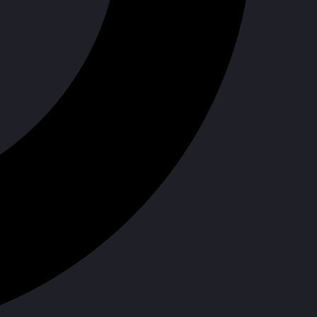
餐
。
。