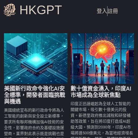
HKGPT
登入
註冊
美國新行政命令強化AI安
數十億資金湧入，印度AI
全標準，開發者面臨挑戰
市場成為全球新焦點
與機遇
印度正迅速崛起為全球人工智能的
關鍵市場，吸引數十億美元的投
美國總統宣布的新行政命令將為人
資。新德里政府推出減稅和研發補
工智能的創新與安全設立新標準，
助等政策，旨在將印度打造成AI超
要求所有聯邦機構加強AI技術的安
級大國。預測到2030年，印度AI市
全性，影響政府合約及基礎設施運
場將達500億美元，為當地經濟增長
營商。業界對此表示既是挑戰也是