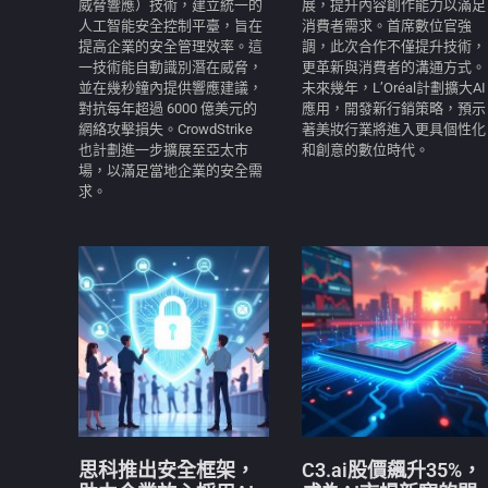
威脅響應）技術，建立統一的
展，提升內容創作能力以滿足
人工智能安全控制平臺，旨在
消費者需求。首席數位官強
提高企業的安全管理效率。這
調，此次合作不僅提升技術，
一技術能自動識別潛在威脅，
更革新與消費者的溝通方式。
並在幾秒鐘內提供響應建議，
未來幾年，L’Oréal計劃擴大AI
對抗每年超過 6000 億美元的
應用，開發新行銷策略，預示
網絡攻擊損失。CrowdStrike
著美妝行業將進入更具個性化
也計劃進一步擴展至亞太市
和創意的數位時代。
場，以滿足當地企業的安全需
求。
思科推出安全框架，
C3.ai股價飆升35%，