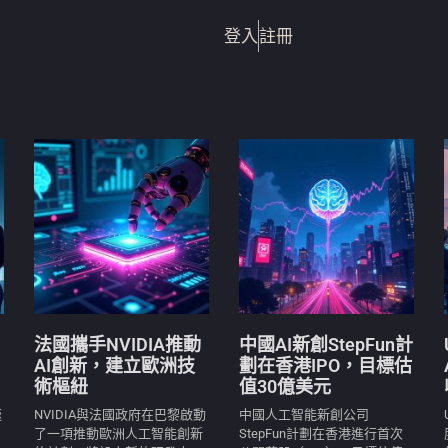
登入
註冊
法國攜手NVIDIA推動
中國AI新創StepFun計
AI創新，建立歐洲技
劃在香港IPO，目標估
術樞紐
值30億美元
速
NVIDIA與法國政府在巴黎啟動
中國人工智能新創公司
了一項推動歐洲人工智能創新
StepFun計劃在香港進行首次