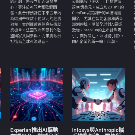
的計劃，將設立新的研發中
公開募股（IPO），目標估值
心，專注於AI芯片和軟體開
達30億美元。成立於2018年的
發。此合作預計在未來五年內
StepFun以其創新的AI技術而
為歐洲帶來數十億歐元的經濟
聞名，尤其在智能客服和語音
效益，並創造數百個高技術就
識別領域。隨著全球對AI需求
業機會。法國政府呼籲其他歐
激增，StepFun的上市計劃吸
盟國家共同參與，力求將歐洲
引了業界關注，並可能引發中
打造為全球AI領導者。
國AI企業的新一輪上市潮。
Experian推出AI驅動
Infosys與Anthropic攜