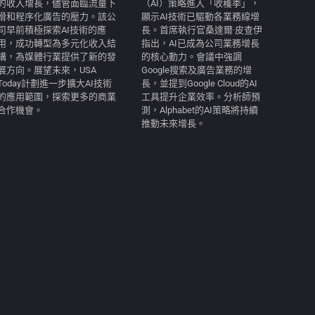
的收入增長，儘管面臨流量下
（AI）策略進入「收穫季」，
滑和程序化廣告的壓力。該公
顯示AI技術已驅動各業務線增
司早前積極探索AI技術的應
長。首席執行官桑達爾·皮查伊
用，成功轉型為多元化收入結
指出，AI已成為公司業務增長
構，為媒體行業提供了新的發
的核心動力。會議中強調
展方向。展望未來，USA
Google搜索及廣告業務的增
Today計劃進一步擴大AI技術
長，並提到Google Cloud的AI
的應用範圍，探索更多的商業
工具提升企業效率。分析師預
合作機會。
測，Alphabet的AI策略將持續
推動未來增長。