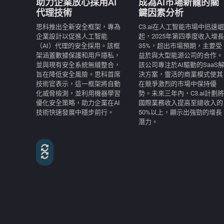
助力企業放心採用AI
成為AI市場新寵的關
代理技術
鍵因素分析
思科推出全新安全框架，專為
C3.ai在人工智能市場中迅速崛
企業設計以促進人工智能
起，2025年第四季度收入增長
（AI）代理的安全採用。該框
35%，超出市場預期，主要受
架涵蓋數據保護和用戶隱私，
益於與大型能源公司的合作。
並與現有安全系統無縫整合，
該公司專注於AI驅動的SaaS
旨在降低安全風險。思科首席
決方案，靈活的商業模式使其
技術官表示，這一框架將自動
在競爭激烈的市場中保持優
化威脅檢測，並利用機器學習
勢。未來三年內，C3.ai計劃將
優化安全策略，助力企業在AI
國際業務收入提高至總收入的
技術快速發展中穩步前行。
50%以上，顯示出強勁的增長
潛力。