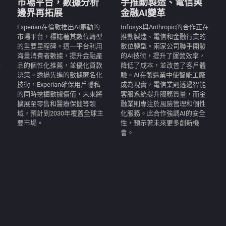
市場平台，數據分析
手推動製造、電信與
邊界再拓展
金融AI變革
Experian在倫敦推出AI驅動的
Infosys與Anthropic的合作正在
市場平台，標誌著其數位轉型
推動製造、電信和金融行業的
的重要里程碑。這一平台利用
數位轉型。兩家公司聯手開發
海量消費者數據，提升金融產
的AI技術，提升了運營效率，
解
品的個性化推薦，並優化貸款
降低了成本，並改善了客戶體
決策。透過先進的數據匿名化
驗。AI在製造業中使智能工廠
技術，Experian確保用戶隱私
成為現實，電信業則透過智能
的同時挖掘數據價值，未來將
客服系統提升服務質量，而金
擴展至零售和醫療保健等領
融業則專注於風險管理和個性
域，預計到2030年覆蓋全球主
化服務。此合作強調AI的安全
要市場。
性，預示著未來更多創新機
會。