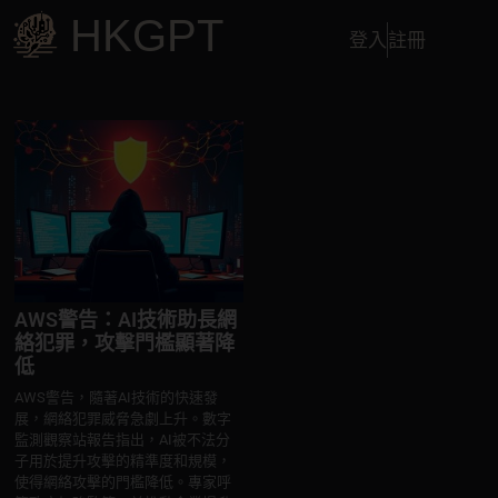
HKGPT
登入
註冊
AWS警告：AI技術助長網
絡犯罪，攻擊門檻顯著降
低
AWS警告，隨著AI技術的快速發
展，網絡犯罪威脅急劇上升。數字
監測觀察站報告指出，AI被不法分
子用於提升攻擊的精準度和規模，
使得網絡攻擊的門檻降低。專家呼