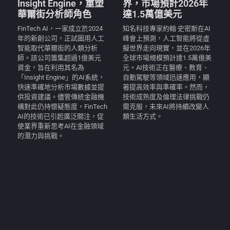
Insight Engine，重塑
界，市場預計2026年
華爾街分析師角色
達1.5萬億美元
FinTech AI，一家成立於2024
知名科技專家約翰·史密斯在AI
年的新創公司，正試圖用人工
峰會上預測，人工智能將從虛
智能取代華爾街的人類分析
擬世界走向現實，並在2026年
師。該公司籌集超過1億美元
全球市場規模預計達1.5萬億美
資金，旨在利用其名為
元。AI技術正在醫療、教育、
「Insight Engine」的AI系統，
自動駕駛等領域迅速應用，顯
快速準確地分析市場數據並提
著提高效率與準確率。然而，
供投資建議。儘管傳統金融機
技術成熟度及倫理法律挑戰仍
構對此仍持懷疑態度，FinTech
需克服，未來AI將持續改變人
AI的技術已引起廣泛關注，促
類生活方式。
使業界重新思考AI在金融領域
的潛力與挑戰。