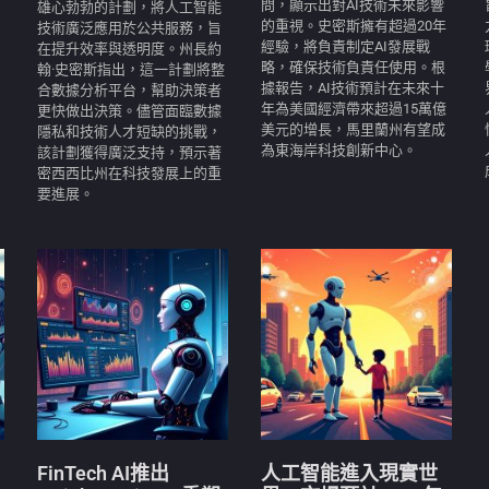
問，顯示出對AI技術未來影響
雄心勃勃的計劃，將人工智能
的重視。史密斯擁有超過20年
技術廣泛應用於公共服務，旨
經驗，將負責制定AI發展戰
在提升效率與透明度。州長約
略，確保技術負責任使用。根
翰·史密斯指出，這一計劃將整
據報告，AI技術預計在未來十
合數據分析平台，幫助決策者
年為美國經濟帶來超過15萬億
更快做出決策。儘管面臨數據
美元的增長，馬里蘭州有望成
隱私和技術人才短缺的挑戰，
為東海岸科技創新中心。
該計劃獲得廣泛支持，預示著
密西西比州在科技發展上的重
要進展。
FinTech AI推出
人工智能進入現實世