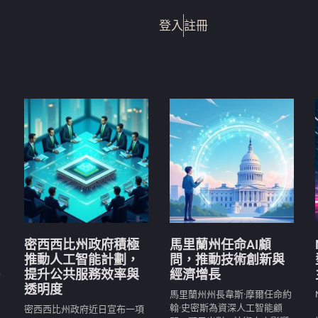
登入
註冊
密西西比州政府積極
馬里蘭州任命AI顧
推動人工智能計劃，
問，推動技術創新與
提升公共服務效率與
經濟增長
爾
透明度
馬里蘭州州長韋斯·摩爾任命約
翰·史密斯為資深人工智能顧
密西西比州政府近日宣布一項