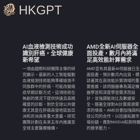
HKGPT
AI血液檢測技術成功
AMD全新AI伺服器全
識別肝癌，全球健康
面投產，數月內將滿
新希望
足高效能計算需求
一項由國際科研團隊主導的研
AMD宣布其最新AI伺服器已全
究顯示，最新的人工智能驅動
面投產，預計數月內出貨，標
血液檢測技術能夠準確檢測不
誌著其在高效能計算領域的重
同族群中的肝癌，可能改變癌
要進展。該伺服器專為滿足機
症早期診斷方式。這項技術在
器學習和深度學習需求而設
無創的情況下提供快速且高精
計，並強調能效比及數據安
確度的診斷，對於全球公共健
全。隨著全球對AI計算資源需
康尤其是在肝癌高發地區如亞
求的增長，AMD計劃加強與科
洲和非洲具有重大意義。研究
技公司的合作，以迅速拓展市
團隊計劃在未來五年內推廣至
場份額，應對NVIDIA和英特
全球主要醫療機構。
的競爭壓力。