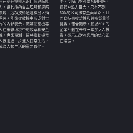
旨在提升機器人的自我導航能
略，反映出對AI整合的困惑。
力，讓其能夠自主理解和適應
儘管AI潛力巨大，只有不到
環境。這項技術透過模擬人類
30%的公司擁有全面策略，且
學習，能夠從數據中形成對世
面臨技術複雜性和數據質量等
界的內部表示，顯著提高機器
挑戰。報告顯示，超過60%的
人在複雜環境中的效率和安全
企業計劃在未來三年加大AI投
性。專家預測，這將推動機器
資，顯示出對AI應用的信心正
人技術進一步進入日常生活，
在增強。
成為人類生活的重要夥伴。