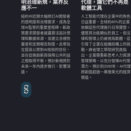
明治理新規，業界反
代理，讓它們不再是
應不一
軟體工具
紐約州近期大幅修訂AI開發者
人工智能代理在企業中的角色
的透明度和治理要求，成為全
日益重要，全球約60%的企業
球AI監管的重要里程碑。新政
依賴這些代理進行日常運營。
策要求開發者披露算法設計原
儘管其功能類似於員工，但法
理和數據來源，並建立合規性
律和管理上仍被視為軟體，這
審查和定期報告制度。此舉旨
引發了企業在組織結構上的挑
在提高公眾對AI技術的信任，
戰。麻省理工學院研究員指
並在促進創新與保障公共利益
出，企業需重新思考人力資源
之間取得平衡。預計新規將於
管理策略，以充分發揮AI代理
未來一年內逐步推行，影響深
潛力。預計到2030年，AI代理
遠。
將創造超過一萬億美元的經濟
價值。