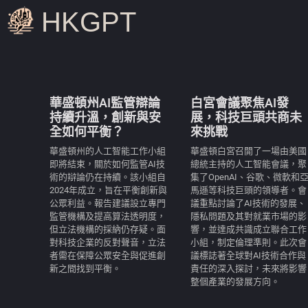
HKGPT
華盛頓州AI監管辯論
白宮會議聚焦AI發
持續升溫，創新與安
展，科技巨頭共商未
全如何平衡？
來挑戰
華盛頓州的人工智能工作小組
華盛頓白宮召開了一場由美國
即將結束，關於如何監管AI技
總統主持的人工智能會議，聚
術的辯論仍在持續。該小組自
集了OpenAI、谷歌、微軟和
2024年成立，旨在平衡創新與
馬遜等科技巨頭的領導者。會
公眾利益。報告建議設立專門
議重點討論了AI技術的發展、
監管機構及提高算法透明度，
隱私問題及其對就業市場的影
但立法機構的採納仍存疑。面
響，並達成共識成立聯合工作
對科技企業的反對聲音，立法
小組，制定倫理準則。此次會
者需在保障公眾安全與促進創
議標誌著全球對AI技術合作與
新之間找到平衡。
責任的深入探討，未來將影響
整個產業的發展方向。