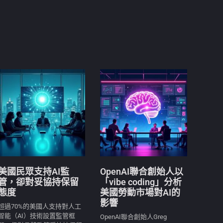
美國民眾支持AI監
OpenAI聯合創始人以
管，卻對妥協持保留
「vibe coding」分析
態度
美國勞動市場對AI的
影響
超過70%的美國人支持對人工
智能（AI）技術設置監管框
OpenAI聯合創始人Greg