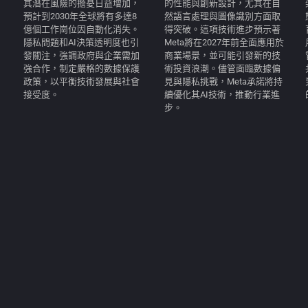
其潛在風險的擔憂日益增加，
的性能與創新設計，尤其在自
預計到2030年全球將有多達8
然語言處理與圖像識別方面取
億個工作崗位因自動化消失。
得突破。這項技術進步預示著
隱私問題和AI決策透明度也引
Meta將在2027年前全面應用於
發關注，強調政府與企業需加
商業場景，並可能引發新的技
強合作，制定嚴格的數據保護
術投資浪潮。儘管面臨數據偏
政策，以平衡技術發展與社會
見與隱私挑戰，Meta承諾將持
接受度。
續優化其AI技術，推動行業進
步。