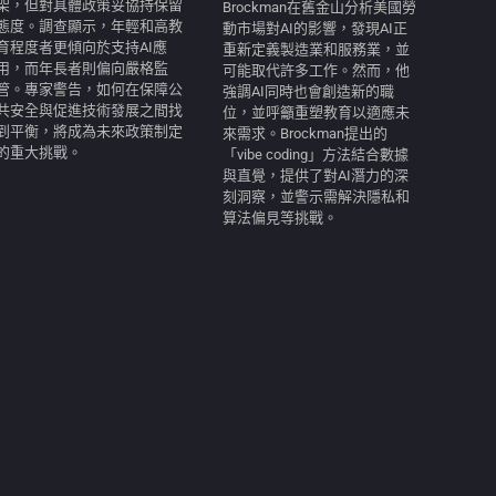
架，但對具體政策妥協持保留
Brockman在舊金山分析美國勞
態度。調查顯示，年輕和高教
動市場對AI的影響，發現AI正
育程度者更傾向於支持AI應
重新定義製造業和服務業，並
用，而年長者則偏向嚴格監
可能取代許多工作。然而，他
管。專家警告，如何在保障公
強調AI同時也會創造新的職
共安全與促進技術發展之間找
位，並呼籲重塑教育以適應未
到平衡，將成為未來政策制定
來需求。Brockman提出的
的重大挑戰。
「vibe coding」方法結合數據
與直覺，提供了對AI潛力的深
刻洞察，並警示需解決隱私和
算法偏見等挑戰。