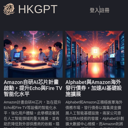
HKGPT
登入
註冊
Amazon自研AI芯片計畫
Alphabet與Amazon海外
啟動，提升Echo與Fire TV
發行債券，加速AI基礎設
智能化水平
施擴展
Amazon計畫自研AI芯片，旨在提升
Alphabet和Amazon正積極進軍海外
Echo和Fire TV等設備的智能化水
債務市場，發行債券以籌集資金擴
平，強化用戶體驗。此舉標誌著其
展人工智能基礎設施。兩家公司意
在人工智能領域的重大進展，並有
在加快AI技術的發展，Alphabet計劃
助於降低對外部供應商的依賴。隨
擴大數據中心規模，而Amazon則將